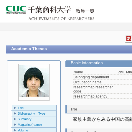
Academic Theses
Basic information
Name
Zhu, Min
Belonging department
Occupation name
researchmap researcher
code
researchmap agency
Title
Title
Bibliography Type
家族主義からみる中国の高
Summary
Magazine(name)
Volume