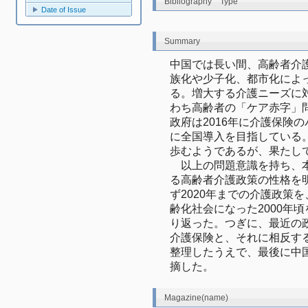
Bibliography Type
Date of Issue
Summary
中国では長い間、高齢者介
族化や少子化、都市化によ
る。増大する介護ニーズに
わち高齢者の「ケア赤字」
政府は2016年に介護保険の
に全国導入を目指している
歩むようであるが、果たし
　以上の問題意識を持ち、
る高齢者介護政策の性格を
ず2020年までの介護政策
齢化社会になった2000年
り返った。つぎに、最近の
介護保険と、それに相反す
整理したうえで、最後に中
摘した。
Magazine(name)