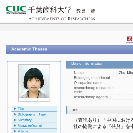
Academic Theses
Basic information
Name
Zhu, Min
Belonging department
Occupation name
researchmap researcher
code
researchmap agency
Title
Title
Bibliography Type
（査読あり）「中国におけ
Summary
Magazine(name)
社の協働による『扶貧』を
Volume