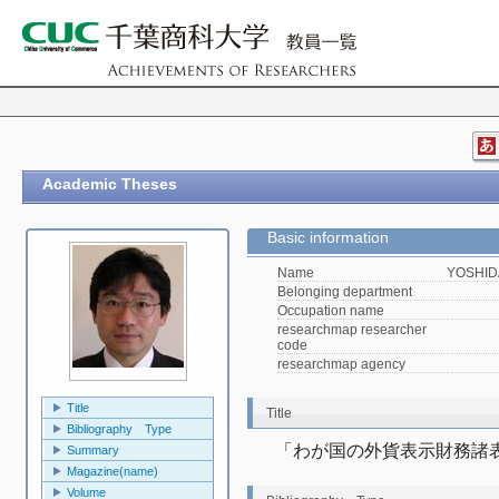
Academic Theses
Basic information
Name
YOSHIDA
Belonging department
Occupation name
researchmap researcher
code
researchmap agency
Title
Title
Bibliography Type
「わが国の外貨表示財務諸
Summary
Magazine(name)
Volume