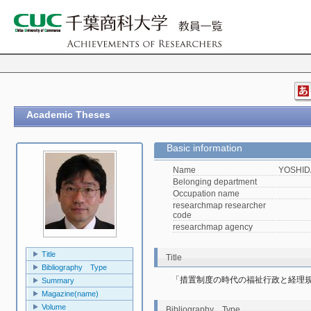
Academic Theses
Basic information
Name
YOSHIDA
Belonging department
Occupation name
researchmap researcher
code
researchmap agency
Title
Title
Bibliography Type
「措置制度の時代の福祉行政と経理
Summary
Magazine(name)
Volume
Bibliography Type