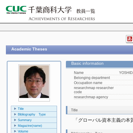
Academic Theses
Basic information
Name
YOSHIDA
Belonging department
Occupation name
researchmap researcher
code
researchmap agency
Title
Title
Bibliography Type
「グローバル資本主義の本質と
Summary
Magazine(name)
Volume