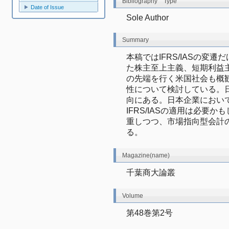
Bibliography Type
Date of Issue
Sole Author
Summary
本稿ではIFRS/IASの変
た株主至上主義、短期利益
の先端を行く米国社会も概観し
性について検討している。
向にある。日本企業におい
IFRS/IASの適用は必要
重しつつ、市場指向型会計
る。
Magazine(name)
千葉商大論叢
Volume
第48巻第2号