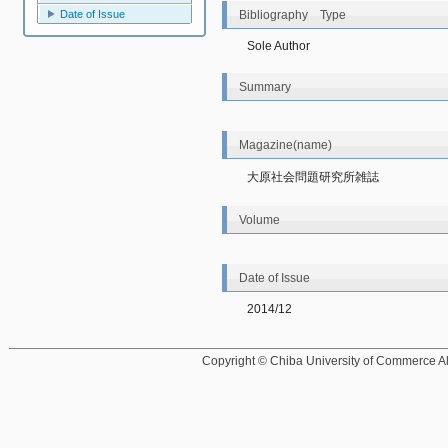
Date of Issue
Bibliography Type
Sole Author
Summary
Magazine(name)
大原社会問題研究所雑誌
Volume
Date of Issue
2014/12