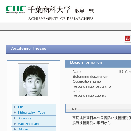
Academic Theses
Basic information
Name
ITO, Yas
Belonging department
Occupation name
researchmap researcher
code
researchmap agency
Title
Title
Bibliography Type
高度成長期日本の公害防止技術開発促
Summary
脱硫技術開発の事例から
Magazine(name)
Volume