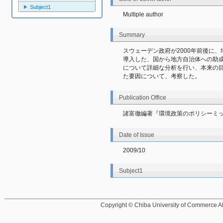
Subject1
Multiple author
Summary
スウェーデン政府が2000年前後に
導入した、国から地方自治体への助成制度の一種で
について詳細な分析を行い、本来の
た要因について、考察した。
Publication Office
諸富徹編著『環境政策のポリシーミ
Date of Issue
2009/10
Subject1