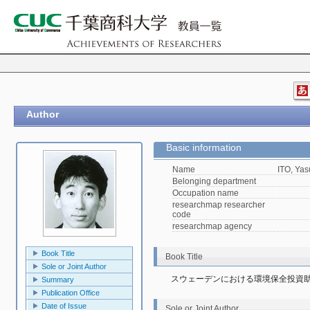
Author
Basic information
Name
ITO, Yas
Belonging department
Occupation name
researchmap researcher
code
researchmap agency
Book Title
Book Title
Sole or Joint Author
スウェーデンにおける環境保全投資助
Summary
Publication Office
Date of Issue
Sole or Joint Author